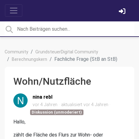
Community
GrundsteuerDigital Community
Fachliche Frage (StB an StB)
Berechnungskern
Wohn/Nutzfläche
nina rebl
vor 4 Jahren
aktualisiert
vor 4 Jahren
Diskussion (unmoderiert)
Hallo,
zählt die Fläche des Flurs zur Wohn- oder