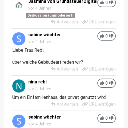
Jasmina von GrundsteuerDigital
0
vor 4 Jahren
Diskussion (unmoderiert)
Antworten
URL einfügen
sabine wächter
0
vor 4 Jahren
Liebe Frau Rebl,
über welche Gebäudeart reden wir?
Antworten
URL einfügen
nina rebl
0
vor 4 Jahren
Um ein Einfamilienhaus, das privat genutzt wird.
Antworten
URL einfügen
sabine wächter
0
vor 4 Jahren