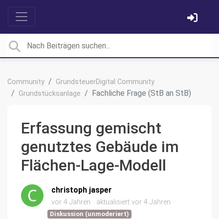
Community
GrundsteuerDigital Community
Fachliche Frage (StB an StB)
Grundstücksanlage
Erfassung gemischt
genutztes Gebäude im
Flächen-Lage-Modell
christoph jasper
vor 4 Jahren
aktualisiert
vor 4 Jahren
Diskussion (unmoderiert)