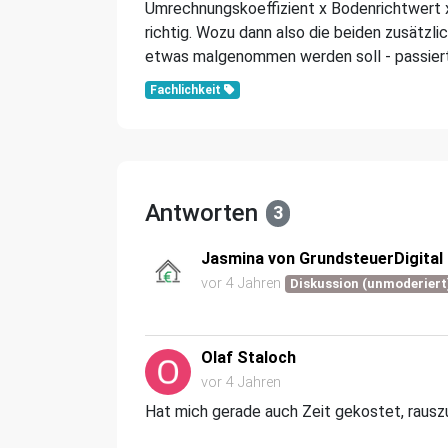
Umrechnungskoeffizient x Bodenrichtwert x
richtig. Wozu dann also die beiden zusätzli
etwas malgenommen werden soll - passiert 
Fachlichkeit
Antworten
3
Jasmina von GrundsteuerDigital
vor 4 Jahren
Diskussion (unmoderiert
Olaf Staloch
vor 4 Jahren
Hat mich gerade auch Zeit gekostet, rauszu