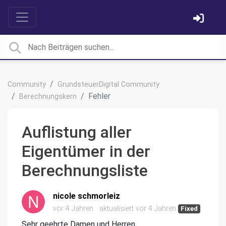
Community
GrundsteuerDigital Community
Fehler
Berechnungskern
Auflistung aller
Eigentümer in der
Berechnungsliste
nicole schmorleiz
vor 4 Jahren
aktualisiert
vor 4 Jahren
Fixed
Sehr geehrte Damen und Herren,