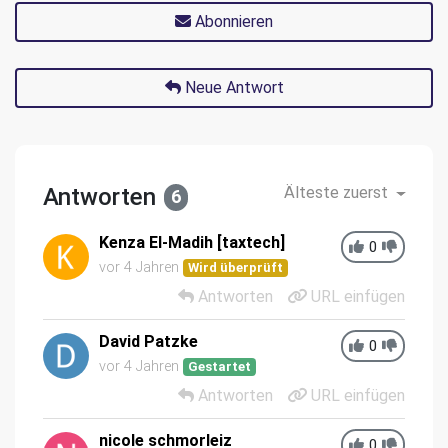
Abonnieren
Neue Antwort
Antworten
Älteste zuerst
6
Kenza El-Madih [taxtech]
0
vor 4 Jahren
Wird überprüft
Antworten
URL einfügen
David Patzke
0
vor 4 Jahren
Gestartet
Antworten
URL einfügen
nicole schmorleiz
0