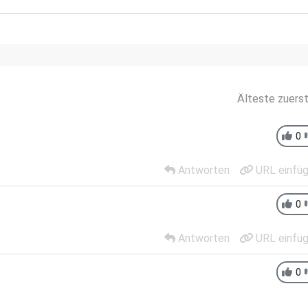
Älteste zuers
0
Antworten
URL einfü
0
Antworten
URL einfü
0