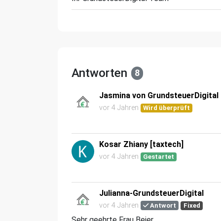
Antworten
8
Jasmina von GrundsteuerDigital
vor 4 Jahren
Wird überprüft
Kosar Zhiany [taxtech]
vor 4 Jahren
Gestartet
Julianna-GrundsteuerDigital
vor 4 Jahren
Antwort
Fixed
Sehr geehrte Frau Beier,