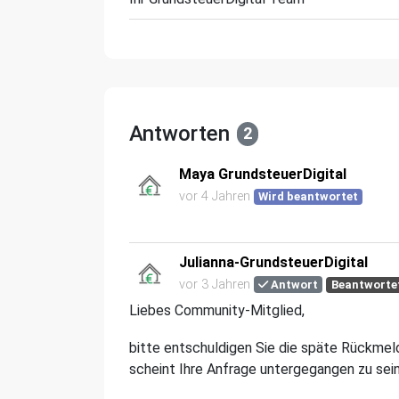
Antworten
2
Maya GrundsteuerDigital
vor 4 Jahren
Wird beantwortet
Julianna-GrundsteuerDigital
vor 3 Jahren
Antwort
Beantworte
Liebes Community-Mitglied,
bitte entschuldigen Sie die späte Rückme
scheint Ihre Anfrage untergegangen zu sein