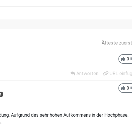
Älteste zuers
0
Antworten
URL einfü
0
t
ldung. Aufgrund des sehr hohen Aufkommens in der Hochphase,
.