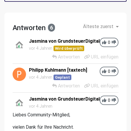
Antworten
Älteste zuerst
6
Jasmina von GrundsteuerDigital
0
vor 4 Jahren
Wird überprüft
Antworten
URL einfügen
Philipp Kuhlmann [taxtech]
0
vor 4 Jahren
Geplant
Antworten
URL einfügen
Jasmina von GrundsteuerDigital
0
vor 4 Jahren
Liebes Community-Mitglied,
vielen Dank für Ihre Nachricht.