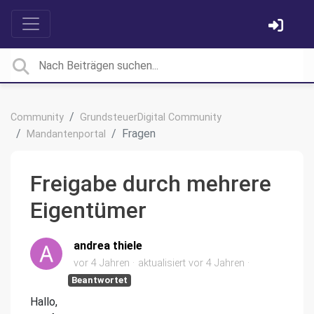
Community
GrundsteuerDigital Community
Fragen
Mandantenportal
Freigabe durch mehrere
Eigentümer
andrea thiele
vor 4 Jahren
aktualisiert
vor 4 Jahren
Beantwortet
Hallo,