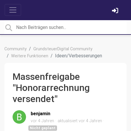
Community
GrundsteuerDigital Community
Ideen/Verbesserungen
Weitere Funktionen
Massenfreigabe
"Honorarrechnung
versendet"
benjamin
vor 4 Jahren
aktualisiert
vor 4 Jahren
Nicht geplant