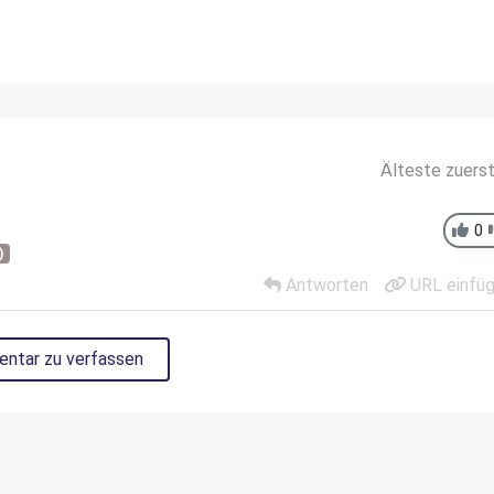
Älteste zuers
0
)
Antworten
URL einfü
entar zu verfassen