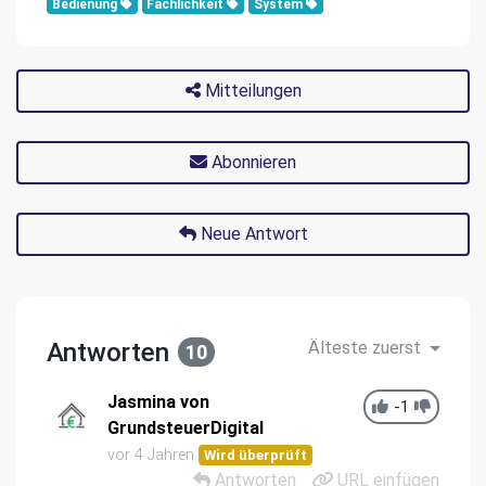
Bedienung
Fachlichkeit
System
Mitteilungen
Abonnieren
Neue Antwort
Antworten
Älteste zuerst
10
Jasmina von
-1
GrundsteuerDigital
vor 4 Jahren
Wird überprüft
Antworten
URL einfügen