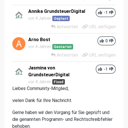
Annika GrundsteuerDigital
-1
vor 4 Jahren
Geplant
Antworten
URL einfügen
Arno Bost
0
vor 4 Jahren
Gestartet
Antworten
URL einfügen
Jasmina von
-1
GrundsteuerDigital
vor 4 Jahren
Fixed
Liebes Community-Mitglied,
vielen Dank für Ihre Nachricht.
Gerne haben wir den Vorgang für Sie geprüft und
die genannten Programm- und Rechtschreibfehler
behoben.