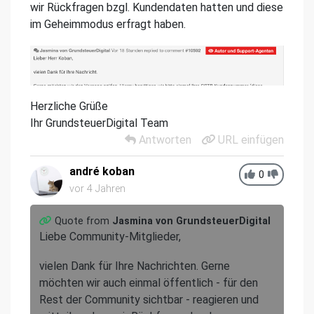
wir Rückfragen bzgl. Kundendaten hatten und diese
im Geheimmodus erfragt haben.
Herzliche Grüße
Ihr GrundsteuerDigital Team
Antworten
URL einfügen
andré koban
0
vor 4 Jahren
Quote from
Jasmina von GrundsteuerDigital
Liebe Community-Mitglieder,
vielen Dank für Ihre Nachrichten. Gerne
möchten wir auch einmal öffentlich - für den
Rest der Community sichtbar - reagieren und