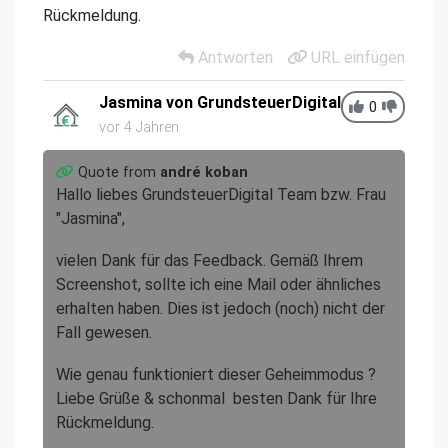
Rückmeldung.
Antworten
URL einfügen
Jasmina von GrundsteuerDigital
0
vor 4 Jahren
Quote from
andré koban
Hallo liebes GrundsteuerDigital Team bzw. Frau
"Jasmina",
vielen Dank für das Feedback. Gemäß Ihrem
Screenshot, sollte ich eine Mail oder ähnliches
erhalten haben. Dies ist jedoch (noch) nicht der
Fall gewesen.
Wie genau funktioniert dieser Geheimmodus ?
Liebe Grüße & schonmal besten Dank für Ihre
Rückmeldung.