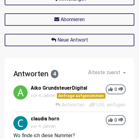
Abonnieren
Neue Antwort
Antworten
Älteste zuerst
4
Aiko GrundsteuerDigital
0
vor 4 Jahren
Anfrage aufgenommen
Antworten
URL einfügen
claudia horn
0
vor 4 Jahren
Wo finde ich diese Nummer?