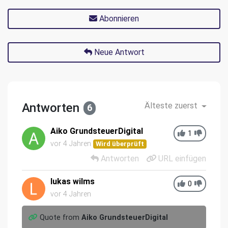
Abonnieren
Neue Antwort
Antworten
Älteste zuerst
6
Aiko GrundsteuerDigital
1
vor 4 Jahren
Wird überprüft
Antworten
URL einfügen
lukas wilms
0
vor 4 Jahren
Quote from
Aiko GrundsteuerDigital