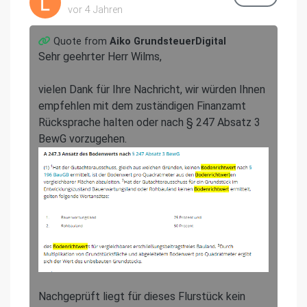
vor 4 Jahren
Quote from
Aiko GrundsteuerDigital
Sehr geehrter Herr Wilms,
vielen Dank für Ihre Nachricht, wir würden Ihnen
empfehlen mit dem zuständigen Finanzamt
Rücksprache halten oder nach § 247 Absatz 3
BewG vorzugehen.
Nachgeprüft liegt für dieses Flurstück kein