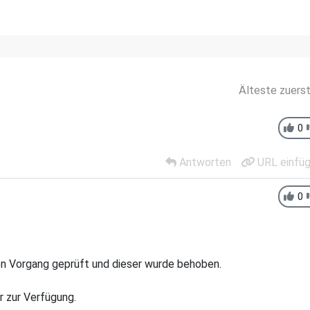
Älteste zuers
0
Antworten
URL einfü
0
den Vorgang geprüft und dieser wurde behoben.
r zur Verfügung.