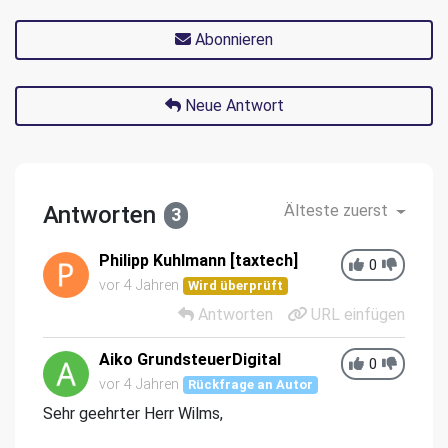
Abonnieren
Neue Antwort
Antworten
Älteste zuerst
3
Philipp Kuhlmann [taxtech]
0
vor 4 Jahren
Wird überprüft
Antworten
URL einfügen
Aiko GrundsteuerDigital
0
vor 4 Jahren
Rückfrage an Autor
Sehr geehrter Herr Wilms,