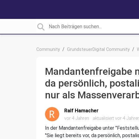
Community
GrundsteuerDigital Community
Mandantenfreigabe mit
da persönlich, postal
nur als Massenverar
Ralf Hamacher
vor 4 Jahren
aktualisiert
vor 4 Jahre
In der Mandantenfreigabe unter "Feststell
"Sie liegt bereits vor, da persönlich, posta