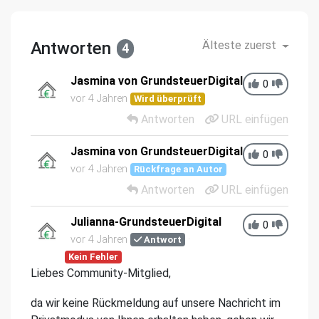
Antworten
Älteste zuerst
4
Jasmina von GrundsteuerDigital
0
vor 4 Jahren
Wird überprüft
Antworten
URL einfügen
Jasmina von GrundsteuerDigital
0
vor 4 Jahren
Rückfrage an Autor
Antworten
URL einfügen
Julianna-GrundsteuerDigital
0
vor 4 Jahren
Antwort
Kein Fehler
Liebes Community-Mitglied,
da wir keine Rückmeldung auf unsere Nachricht im