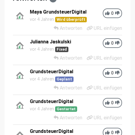
Maya GrundsteuerDigital
0
vor 4 Jahren
Wird überprüft
Antworten
URL einfügen
Julianna Jaskulski
0
vor 4 Jahren
Fixed
Antworten
URL einfügen
GrundsteuerDigital
0
vor 4 Jahren
Geplant
Antworten
URL einfügen
GrundsteuerDigital
0
vor 4 Jahren
Gestartet
Antworten
URL einfügen
GrundsteuerDigital
0