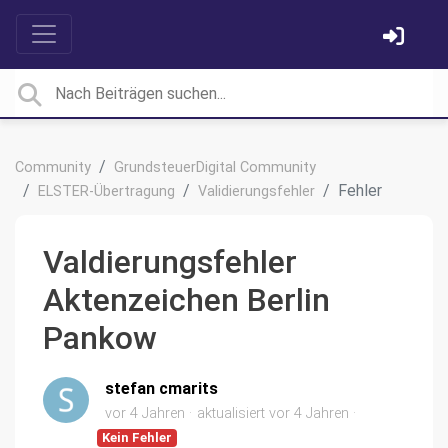
Community
GrundsteuerDigital Community
Fehler
ELSTER-Übertragung
Validierungsfehler
Valdierungsfehler
Aktenzeichen Berlin
Pankow
stefan cmarits
vor 4 Jahren
aktualisiert
vor 4 Jahren
Kein Fehler