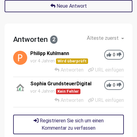
Neue Antwort
Antworten
Älteste zuerst
2
Philipp Kuhlmann
0
vor 4 Jahren
Wird überprüft
Antworten
URL einfügen
Sophia GrundsteuerDigital
0
vor 4 Jahren
Kein Fehler
Antworten
URL einfügen
Registrieren Sie sich um einen
Kommentar zu verfassen