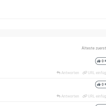
Älteste zuers
0
Antworten
URL einfü
0
Antworten
URL einfü