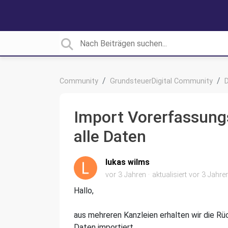
Community
GrundsteuerDigital Community
Import Vorerfassung
alle Daten
lukas wilms
vor 3 Jahren
aktualisiert
vor 3 Jahre
Hallo,
aus mehreren Kanzleien erhalten wir die R
Daten importiert.