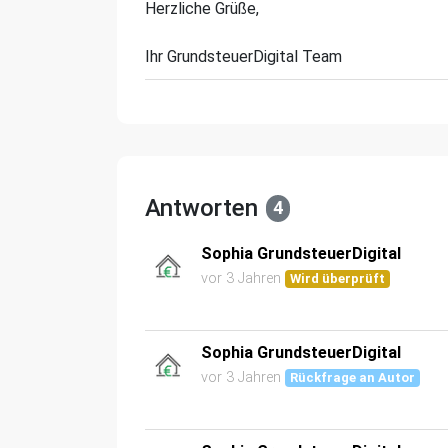
Herzliche Grüße,
Ihr GrundsteuerDigital Team
Antworten
4
Sophia GrundsteuerDigital
vor 3 Jahren
Wird überprüft
Sophia GrundsteuerDigital
vor 3 Jahren
Rückfrage an Autor