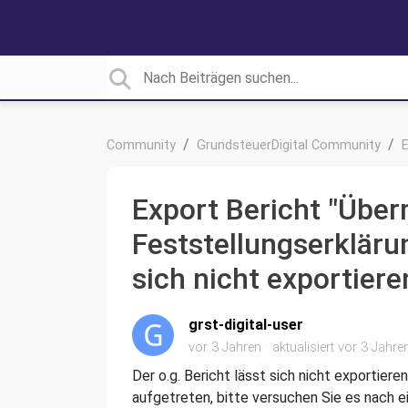
Community
GrundsteuerDigital Community
E
Export Bericht "Über
Feststellungserklär
sich nicht exportiere
grst-digital-user
vor 3 Jahren
aktualisiert
vor 3 Jahre
Der o.g. Bericht lässt sich nicht exportier
aufgetreten, bitte versuchen Sie es nach e