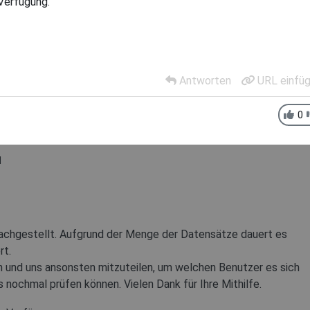
Verfügung.
Antworten
URL einfü
0
l
achgestellt. Aufgrund der Menge der Datensätze dauert es
rt.
en und uns ansonsten mitzuteilen, um welchen Benutzer es sich
s nochmal prüfen können. Vielen Dank für Ihre Mithilfe.