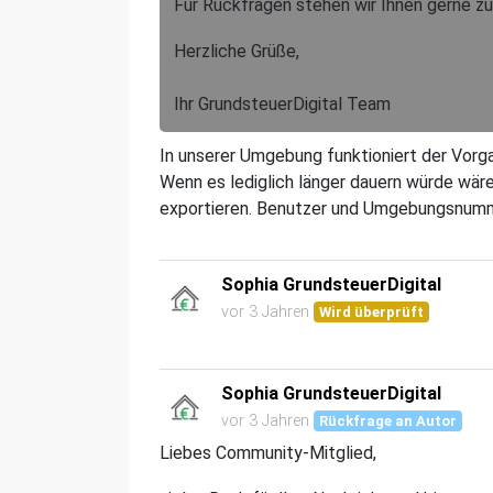
Für Rückfragen stehen wir Ihnen gerne zu
Herzliche Grüße,
Ihr GrundsteuerDigital Team
In unserer Umgebung funktioniert der Vorga
Wenn es lediglich länger dauern würde wäre
exportieren. Benutzer und Umgebungsnumm
Sophia GrundsteuerDigital
vor 3 Jahren
Wird überprüft
Sophia GrundsteuerDigital
vor 3 Jahren
Rückfrage an Autor
Liebes Community-Mitglied,