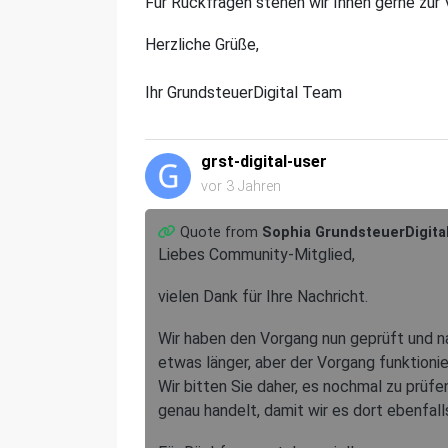
Für Rückfragen stehen wir Ihnen gerne zur 
Herzliche Grüße,
Ihr GrundsteuerDigital Team
grst-digital-user
vor 3 Jahren
Quote from
Sophia GrundsteuerDigita
Liebes Community-Mitglied,
vielen Dank für Ihre Nachricht.
Wir haben den Vorgang nun geprüft und n
etwas länger, aber der Vorgang funktionie
Wir bitten Sie daher, es nochmal zu prüf
genau handelt, damit wir es dort ebenfall