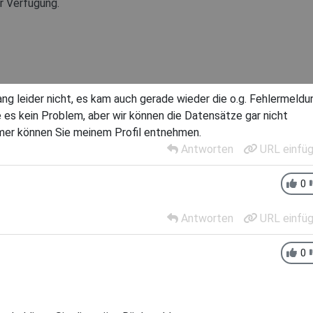
r Verfügung.
ng leider nicht, es kam auch gerade wieder die o.g. Fehlermeldu
 es kein Problem, aber wir können die Datensätze gar nicht
er können Sie meinem Profil entnehmen.
Antworten
URL einfü
0
Antworten
URL einfü
0