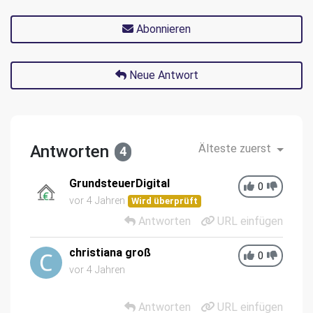
Abonnieren
Neue Antwort
Antworten
Älteste zuerst
4
GrundsteuerDigital
0
vor 4 Jahren
Wird überprüft
Antworten
URL einfügen
christiana groß
0
vor 4 Jahren
Antworten
URL einfügen