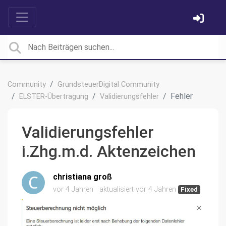
Community
GrundsteuerDigital Community
Fehler
ELSTER-Übertragung
Validierungsfehler
Validierungsfehler
i.Zhg.m.d. Aktenzeichen
christiana groß
vor 4 Jahren
aktualisiert
vor 4 Jahren
Fixed