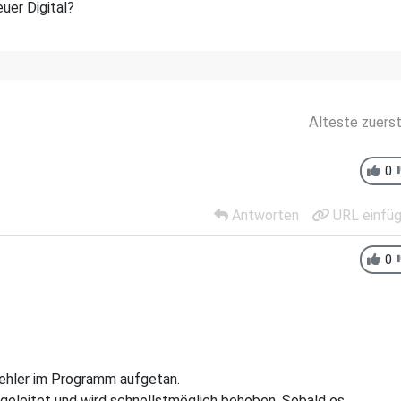
uer Digital?
Älteste zuers
0
Antworten
URL einfü
0
Fehler im Programm aufgetan.
rgeleitet und wird schnellstmöglich behoben. Sobald es