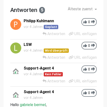
Antworten
Älteste zuerst
5
Philipp Kuhlmann
0
vor 4 Jahren
Geplant
Antworten
URL einfügen
LSW
0
vor 4 Jahren
Wird überprüft
Antworten
URL einfügen
Support-Agent 4
0
vor 4 Jahren
Kein Fehler
Antworten
URL einfügen
Support-Agent 4
0
vor 4 Jahren
Hallo
gabriele bermel
,