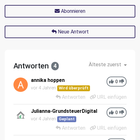
Abonnieren
Neue Antwort
Antworten
Älteste zuerst
4
annika hoppen
0
vor 4 Jahren
Wird überprüft
Antworten
URL einfügen
Julianna-GrundsteuerDigital
0
vor 4 Jahren
Geplant
Antworten
URL einfügen