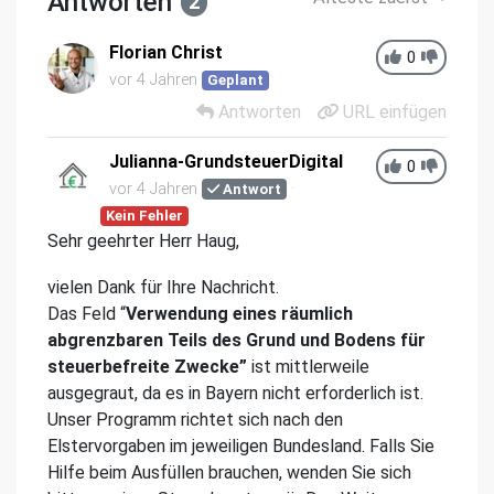
Antworten
2
Florian Christ
0
vor 4 Jahren
Geplant
Antworten
URL einfügen
Julianna-GrundsteuerDigital
0
vor 4 Jahren
Antwort
Kein Fehler
Sehr geehrter Herr Haug,
vielen Dank für Ihre Nachricht.
Das Feld “
Verwendung eines räumlich
abgrenzbaren Teils des Grund und Bodens für
steuerbefreite Zwecke”
ist mittlerweile
ausgegraut, da es in Bayern nicht erforderlich ist.
Unser Programm richtet sich nach den
Elstervorgaben im jeweiligen Bundesland. Falls Sie
Hilfe beim Ausfüllen brauchen, wenden Sie sich