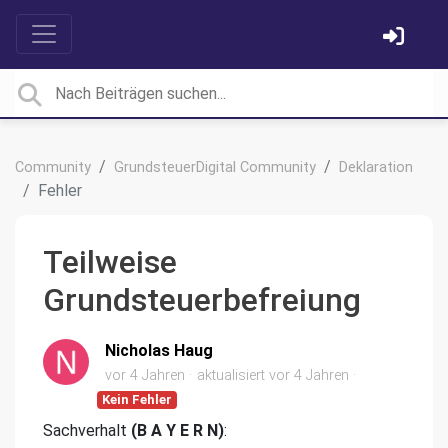
Community
GrundsteuerDigital Community
Deklaration
Fehler
Teilweise
Grundsteuerbefreiung
Nicholas Haug
vor 4 Jahren
aktualisiert
vor 4 Jahren
Kein Fehler
Sachverhalt
(B A Y E R N)
: