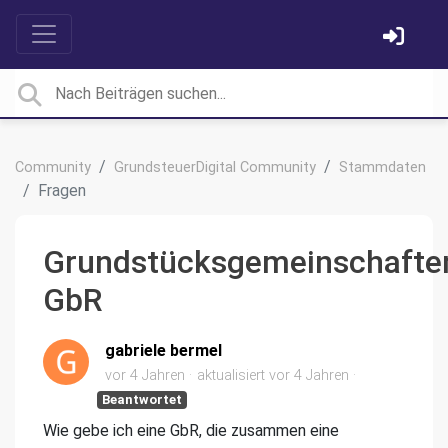
Community
GrundsteuerDigital Community
Stammdaten
Fragen
Grundstücksgemeinschafte
GbR
gabriele bermel
vor 4 Jahren
aktualisiert
vor 4 Jahren
Beantwortet
Wie gebe ich eine GbR, die zusammen eine