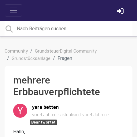
Community
GrundsteuerDigital Community
Fragen
Grundstücksanlage
mehrere
Erbbauverpflichtete
yara betten
vor 4 Jahren
aktualisiert
vor 4 Jahren
Beantwortet
Hallo,