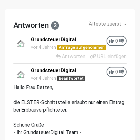
Antworten
Älteste zuerst
2
GrundsteuerDigital
0
vor 4 Jahren
Anfrage aufgenommen
Antworten
URL einfügen
GrundsteuerDigital
0
vor 4 Jahren
Beantwortet
Hallo Frau Betten,
die ELSTER-Schnittstelle erlaubt nur einen Eintrag
bei Erbbauverpflichteter.
Schöne Grüße
- Ihr GrundsteuerDigital Team -