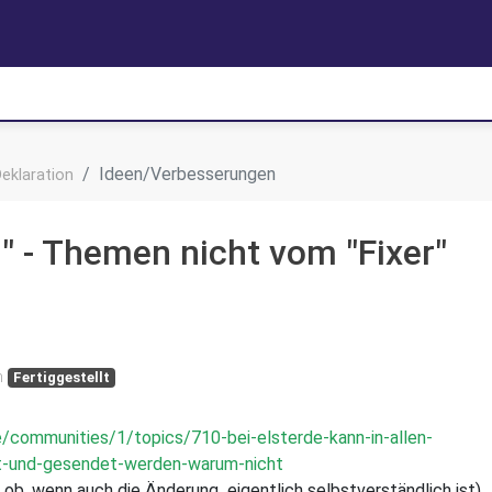
Ideen/Verbesserungen
eklaration
 - Themen nicht vom "Fixer"
n
Fertiggestellt
e/communities/1/topics/710-bei-elsterde-kann-in-allen-
st-und-gesendet-werden-warum-nicht
ob, wenn auch die Änderung eigentlich selbstverständlich ist)