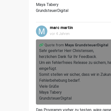
Maya Tabery
GrundsteuerDigital
marc martin
vor 4 Jahren
Quote from
Maya GrundsteuerDigital
Sehr geehrter Herr Christensen,
herzlichen Dank für Ihr Feedback.
Um ein fehlerfreies Release zu sichern, h
eingefügt.
Somit stellen wir sicher, dass wir in Zuku
Fehlerbehebung bedarf.
Viele Grüße
Maya Tabery
GrundsteuerDigital
Das Programm vorher zu testen, wäre gener