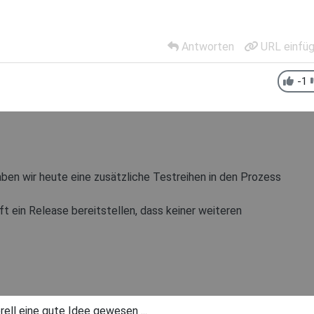
Antworten
URL einfü
-1
aben wir heute eine zusätzliche Testreihen in den Prozess
nft ein Release bereitstellen, dass keiner weiteren
ell eine gute Idee gewesen ...