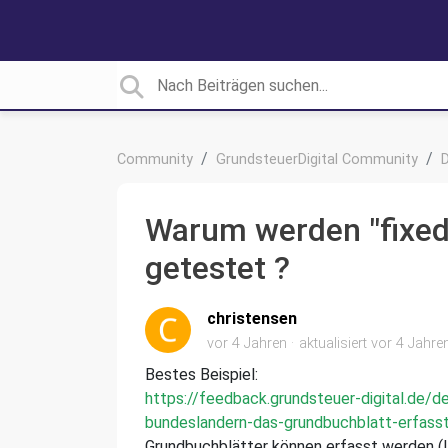
Community
GrundsteuerDigital Community
D
Warum werden "fixed"
getestet ?
christensen
vor 4 Jahren
aktualisiert
vor 4 Jahre
Bestes Beispiel:
https://feedback.grundsteuer-digital.de/d
bundeslandern-das-grundbuchblatt-erfas
Grundbuchblätter können erfasst werden (L