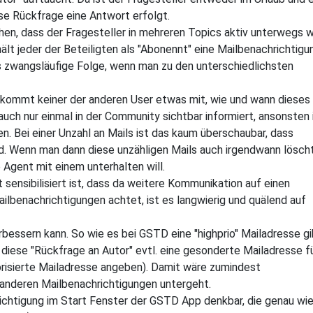
ese Rückfrage eine Antwort erfolgt.
en, dass der Fragesteller in mehreren Topics aktiv unterwegs 
hält jeder der Beteiligten als "Abonennt" eine Mailbenachrichtigu
als zwangsläufige Folge, wenn man zu den unterschiedlichsten
bekommt keiner der anderen User etwas mit, wie und wann dieses
 auch nur einmal in der Community sichtbar informiert, ansonsten 
n. Bei einer Unzahl an Mails ist das kaum überschaubar, dass
. Wenn man dann diese unzähligen Mails auch irgendwann löscht
 Agent mit einem unterhalten will.
ensibilisiert ist, dass da weitere Kommunikation auf einen
lbenachrichtigungen achtet, ist es langwierig und quälend auf
bessern kann. So wie es bei GSTD eine "highprio" Mailadresse gi
 diese "Rückfrage an Autor" evtl. eine gesonderte Mailadresse f
orisierte Mailadresse angeben). Damit wäre zumindest
n anderen Mailbenachrichtigungen untergeht.
richtigung im Start Fenster der GSTD App denkbar, die genau wi