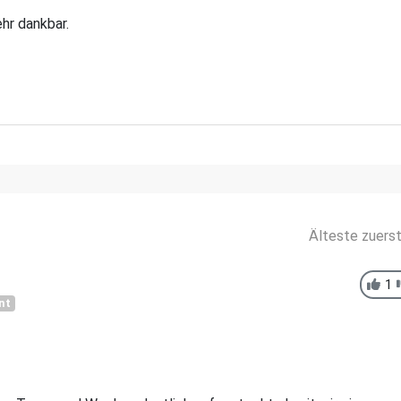
ehr dankbar.
Älteste zuers
1
nt