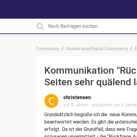
Community
GrundsteuerDigital Community
E
Kommunikation "Rück
Seiten sehr quälend 
christensen
vor 4 Jahren
aktualisiert
vor 4 Jahre
Grundsätzlich begrüße ich die neue Kommu
beantwortet werden. Es gibt die unterschi
erfolgt. Da ist der Grundfall, dass eine F
sozusagen unvermittelt - die "Rückfrage Au