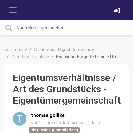
Community
GrundsteuerDigital Community
Fachliche Frage (StB an StB)
Grundstücksanlage
Eigentumsverhältnisse /
Art des Grundstücks -
Eigentümergemeinschaft
thomas golüke
vor 4 Jahren
aktualisiert
vor 4 Jahren
Diskussion (unmoderiert)