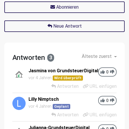
Abonnieren
Neue Antwort
Antworten
Älteste zuerst
3
Jasmina von GrundsteuerDigital
0
vor 4 Jahren
Wird überprüft
Antworten
URL einfügen
Lilly Nimptsch
0
vor 4 Jahren
Geplant
Antworten
URL einfügen
Julianna-GrundsteuerDigital