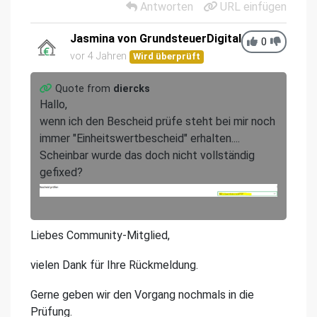
Antworten
URL einfügen
Jasmina von GrundsteuerDigital
0
vor 4 Jahren
Wird überprüft
Quote from
diercks
Hallo,
wenn ich den Bescheid prüfe steht bei mir noch
immer "Einheitswertbescheid" erhalten....
Scheinbar wurde das doch nicht vollständig
gefixed?
Liebes Community-Mitglied,
vielen Dank für Ihre Rückmeldung.
Gerne geben wir den Vorgang nochmals in die
Prüfung.