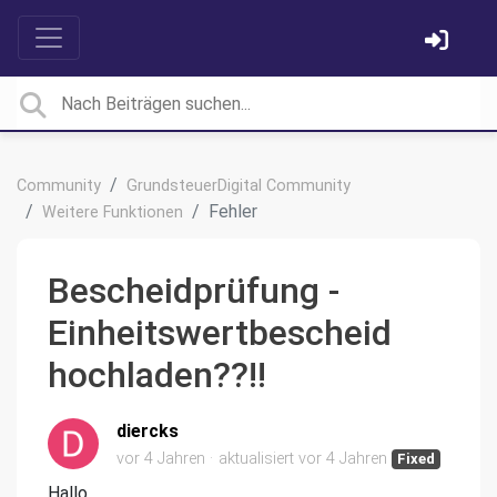
Community
GrundsteuerDigital Community
Fehler
Weitere Funktionen
Bescheidprüfung -
Einheitswertbescheid
hochladen??!!
diercks
vor 4 Jahren
aktualisiert
vor 4 Jahren
Fixed
Hallo,