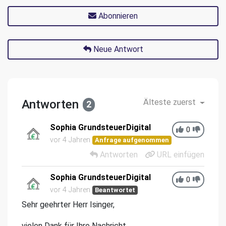
Abonnieren
Neue Antwort
Antworten
Älteste zuerst
2
Sophia GrundsteuerDigital
0
vor 4 Jahren
Anfrage aufgenommen
Antworten
URL einfügen
Sophia GrundsteuerDigital
0
vor 4 Jahren
Beantwortet
Sehr geehrter Herr Isinger,
vielen Dank für Ihre Nachricht.