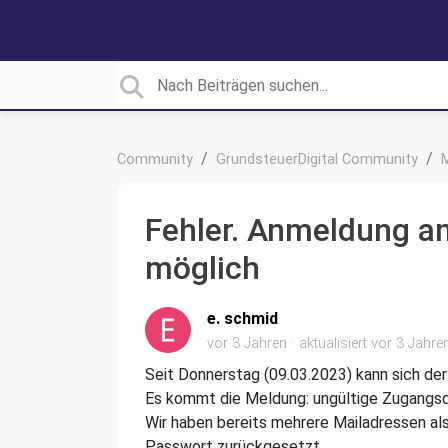
Community
GrundsteuerDigital Community
Fehler. Anmeldung a
möglich
e. schmid
vor 3 Jahren
aktualisiert
vor 3 Jahre
Seit Donnerstag (09.03.2023) kann sich d
Es kommt die Meldung: ungültige Zugangs
Wir haben bereits mehrere Mailadressen a
Passwort zurückgesetzt.