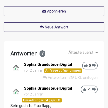
Abonnieren
Neue Antwort
Antworten
Älteste zuerst
7
Sophia GrundsteuerDigital
0
vor 2 Jahren
Anfrage aufgenommen
Antworten
URL einfügen
Sophia GrundsteuerDigital
-1
vor 2 Jahren
Umsetzung wird geprüft
Sehr geehrte Frau Rapp,