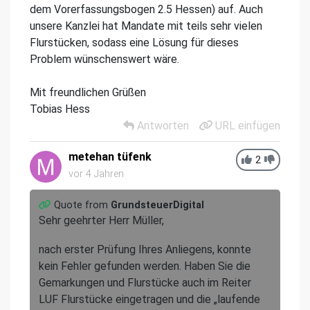
dem Vorerfassungsbogen 2.5 Hessen) auf. Auch
unsere Kanzlei hat Mandate mit teils sehr vielen
Flurstücken, sodass eine Lösung für dieses
Problem wünschenswert wäre.
Mit freundlichen Grüßen
Tobias Hess
Antworten
URL einfügen
metehan tüfenk
2
vor 4 Jahren
Quote from
GrundsteuerDigital
Sehr geehrter Herr Müller,
nach erster Prüfung Ihres Anliegens, konnte
kein Fehler gefunden werden. Haben Sie die
Gemarkungen und Flurstücke auch im Reiter
LUF Flurstücke eingetragen und die „laufende