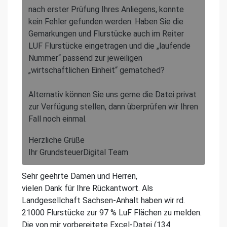
nach erster Prüfung Ihres Anliegens, konnte
kein Fehler gefunden werden. Haben Sie die
Gemarkungen und Flurstücke auch im Reiter
LUF Flurstücke eingetragen und die „laufende
Nummer“ passend zur jeweiligen
„wirtschaftlichen Einheit“ gematched?
Alternativ können Sie uns gerne die Datei privat
zur Verfügung stellen, dann überprüfen wir Ihren
Fall noch einmal.
Herzliche Grüße
Ihr GrundsteuerDigital Team
Sehr geehrte Damen und Herren,
vielen Dank für Ihre Rückantwort. Als
Landgesellchaft Sachsen-Anhalt haben wir rd.
21000 Flurstücke zur 97 % LuF Flächen zu melden.
Die von mir vorbereitete Excel-Datei (134