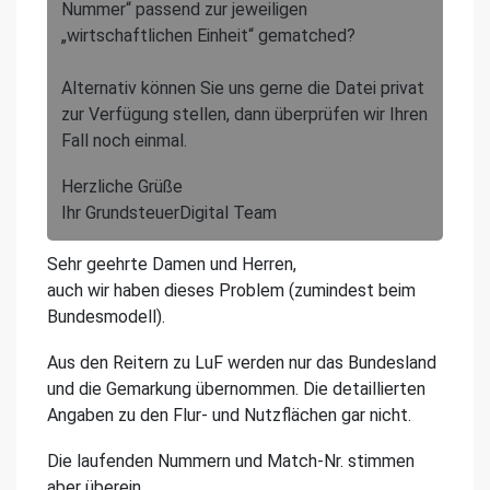
Nummer“ passend zur jeweiligen
„wirtschaftlichen Einheit“ gematched?
Alternativ können Sie uns gerne die Datei privat
zur Verfügung stellen, dann überprüfen wir Ihren
Fall noch einmal.
Herzliche Grüße
Ihr GrundsteuerDigital Team
Sehr geehrte Damen und Herren,
auch wir haben dieses Problem (zumindest beim
Bundesmodell).
Aus den Reitern zu LuF werden nur das Bundesland
und die Gemarkung übernommen. Die detaillierten
Angaben zu den Flur- und Nutzflächen gar nicht.
Die laufenden Nummern und Match-Nr. stimmen
aber überein.