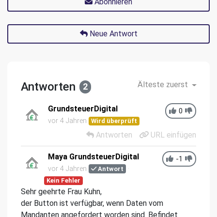
Abonnieren
Neue Antwort
Antworten
Älteste zuerst
2
GrundsteuerDigital
0
vor 4 Jahren
Wird überprüft
Antworten
URL einfügen
Maya GrundsteuerDigital
-1
vor 4 Jahren
Antwort
Kein Fehler
Sehr geehrte Frau Kuhn,
der Button ist verfügbar, wenn Daten vom
Mandanten angefordert worden sind. Befindet