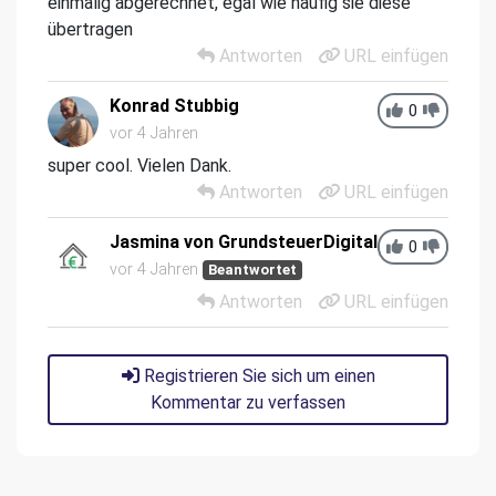
einmalig abgerechnet, egal wie häufig sie diese
übertragen
Antworten
URL einfügen
Konrad Stubbig
0
vor 4 Jahren
super cool. Vielen Dank.
Antworten
URL einfügen
Jasmina von GrundsteuerDigital
0
vor 4 Jahren
Beantwortet
Antworten
URL einfügen
Registrieren Sie sich um einen
Kommentar zu verfassen