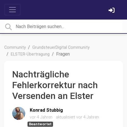
Community
GrundsteuerDigital Community
Fragen
ELSTER-Übertragung
Nachträgliche
Fehlerkorrektur nach
Versenden an Elster
Konrad Stubbig
vor 4 Jahren
aktualisiert
vor 4 Jahren
Beantwortet