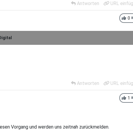
Antworten
URL einfü
0
igital
Antworten
URL einfü
1
 diesen Vorgang und werden uns zeitnah zurückmelden.