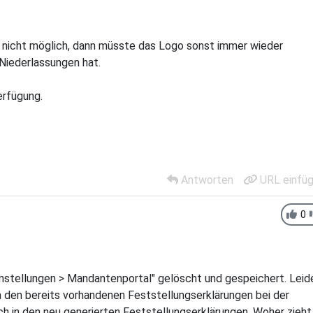
st nicht möglich, dann müsste das Logo sonst immer wieder
 Niederlassungen hat.
erfügung.
Antworten
URL einfü
0
instellungen > Mandantenportal" gelöscht und gespeichert. Leid
in den bereits vorhandenen Feststellungserklärungen bei der
uch in den neu generierten Feststellungserklärungen. Woher zieht