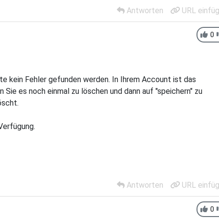
Antworten
URL einfü
0
nte kein Fehler gefunden werden. In Ihrem Account ist das
n Sie es noch einmal zu löschen und dann auf "speichern" zu
öscht.
Verfügung.
Antworten
URL einfü
0