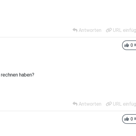
Antworten
URL einfü
0
zu rechnen haben?
Antworten
URL einfü
0