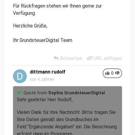
Für Rückfragen stehen wir Ihnen gerne zur
Verfügung.
Herzliche Grüße,
Ihr GrundsteuerDigital Team
Antworten
URL einfügen
dittmann rudolf
0
vor 4 Jahren
Quote from
Sophia GrundsteuerDigital
Sehr geehrter Herr Rudolf,
Vielen Dank für Ihre Nachricht. Bitte tragen Sie
Ihre Daten gemäß des Grundbuches im
Feld “Ergänzende Angaben" ein. Die Berechnung
erfolgt dann im Programm.