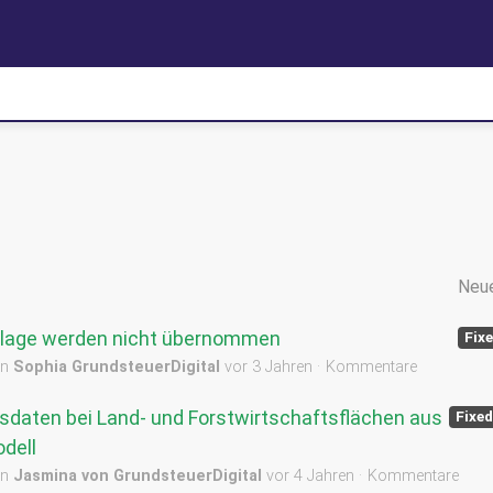
Neu
orlage werden nicht übernommen
Fix
on
Sophia GrundsteuerDigital
vor 3 Jahren
Kommentare
sdaten bei Land- und Forstwirtschaftsflächen aus
Fixed
dell
on
Jasmina von GrundsteuerDigital
vor 4 Jahren
Kommentare