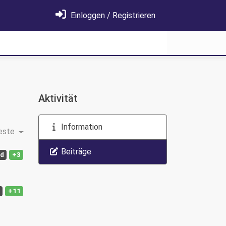
Einloggen / Registrieren
Aktivität
Information
este
Beiträge
ed
+3
+11