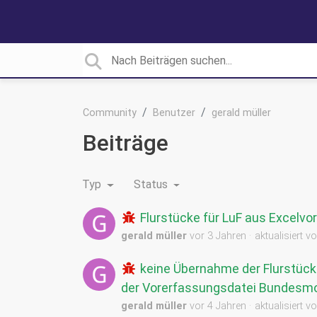
Community
Benutzer
gerald müller
Beiträge
Typ
Status
Flurstücke für LuF aus Excelv
gerald müller
vor 3 Jahren
aktualisiert v
keine Übernahme der Flurstück
der Vorerfassungsdatei Bundesmo
gerald müller
vor 4 Jahren
aktualisiert v